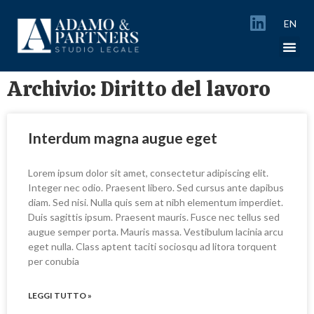
EN
Archivio: Diritto del lavoro
Interdum magna augue eget
Lorem ipsum dolor sit amet, consectetur adipiscing elit.
Integer nec odio. Praesent libero. Sed cursus ante dapibus
diam. Sed nisi. Nulla quis sem at nibh elementum imperdiet.
Duis sagittis ipsum. Praesent mauris. Fusce nec tellus sed
augue semper porta. Mauris massa. Vestibulum lacinia arcu
eget nulla. Class aptent taciti sociosqu ad litora torquent
per conubia
LEGGI TUTTO »